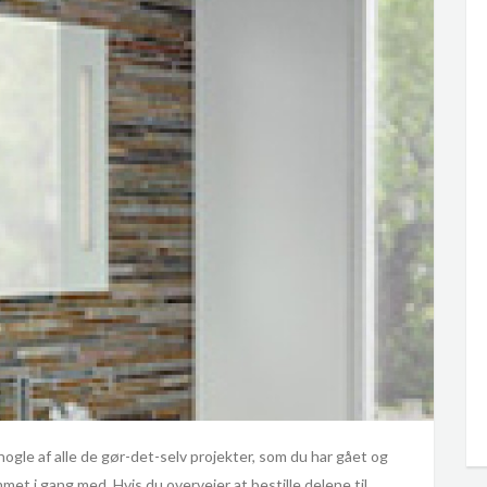
nogle af alle de gør-det-selv projekter, som du har gået og
t i gang med. Hvis du overvejer at bestille delene til