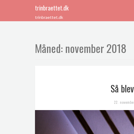
trinbraettet.dk
trinbraettet.dk
Måned:
november 2018
Så blev
22. novembe