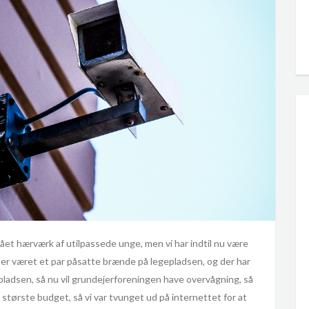
gået hærværk af utilpassede unge, men vi har indtil nu være
 der været et par påsatte brænde på legepladsen, og der har
ladsen, så nu vil grundejerforeningen have overvågning, så
t største budget, så vi var tvunget ud på internettet for at