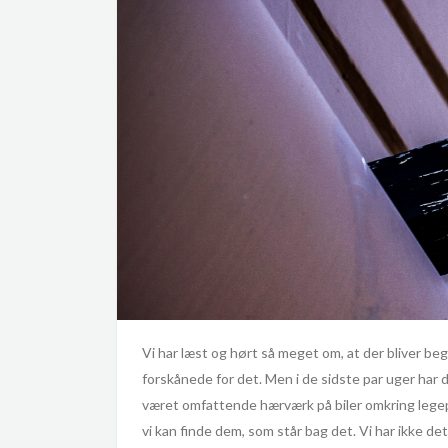
Vi har læst og hørt så meget om, at der bliver be
forskånede for det. Men i de sidste par uger har
været omfattende hærværk på biler omkring legep
vi kan finde dem, som står bag det. Vi har ikke de