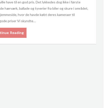
lle have til en god pris. Det lykkedes dog ikke i første
e hærværk, ballade og tyverier fra biler og skure i området,
 hjemmeside, hvor de havde købt deres kameraer til
 gode priser Vi skyndte…
tinue Reading