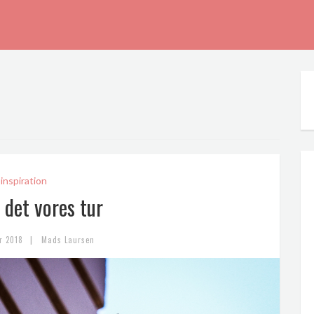
inspiration
 det vores tur
|
r 2018
Mads Laursen