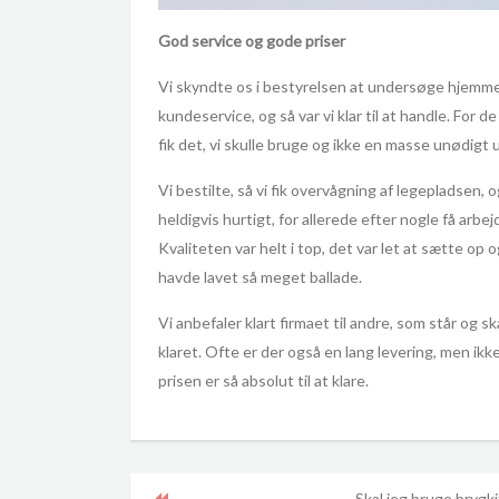
God service og gode priser
Vi skyndte os i bestyrelsen at undersøge hjemme
kundeservice, og så var vi klar til at handle. For 
fik det, vi skulle bruge og ikke en masse unødigt 
Vi bestilte, så vi fik overvågning af legepladsen, 
heldigvis hurtigt, for allerede efter nogle få arbej
Kvaliteten var helt i top, det var let at sætte op o
havde lavet så meget ballade.
Vi anbefaler klart firmaet til andre, som står og ska
klaret. Ofte er der også en lang levering, men ikk
prisen er så absolut til at klare.
Skal jeg bruge brygkit