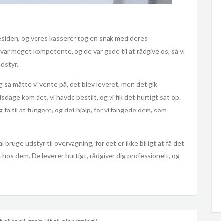
siden, og vores kasserer tog en snak med deres
de var meget kompetente, og de var gode til at rådgive os, så vi
udstyr.
og så måtte vi vente på, det blev leveret, men det gik
dsdage kom det, vi havde bestilt, og vi fik det hurtigt sat op.
g få til at fungere, og det hjalp, for vi fangede dem, som
l bruge udstyr til overvågning, for det er ikke billigt at få det
e hos dem. De leverer hurtigt, rådgiver dig professionelt, og
 eller all-grain kit til ølbrygning?