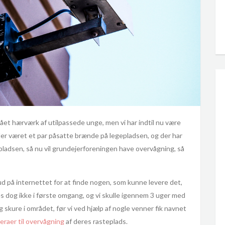
gået hærværk af utilpassede unge, men vi har indtil nu være
 der været et par påsatte brænde på legepladsen, og der har
ladsen, så nu vil grundejerforeningen have overvågning, så
 ud på internettet for at finde nogen, som kunne levere det,
des dog ikke i første omgang, og vi skulle igennem 3 uger med
g skure i området, før vi ved hjælp af nogle venner fik navnet
raer til overvågning
af deres rasteplads.