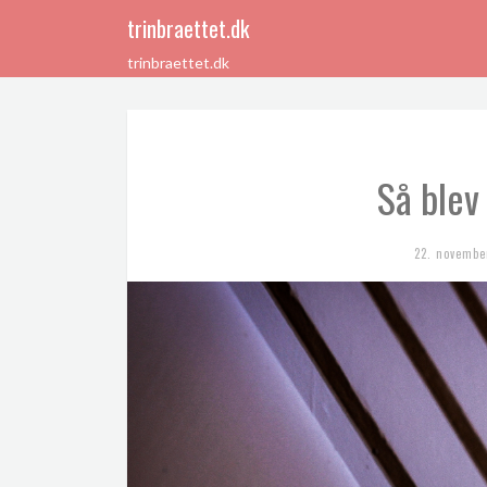
trinbraettet.dk
trinbraettet.dk
Så blev
22. novembe