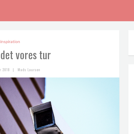
inspiration
 det vores tur
|
r 2018
Mads Laursen