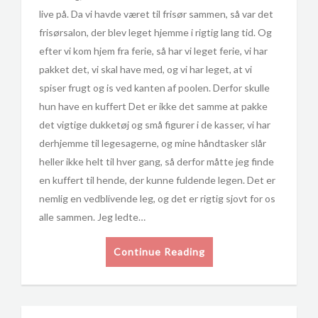
live på. Da vi havde været til frisør sammen, så var det
frisørsalon, der blev leget hjemme i rigtig lang tid. Og
efter vi kom hjem fra ferie, så har vi leget ferie, vi har
pakket det, vi skal have med, og vi har leget, at vi
spiser frugt og is ved kanten af poolen. Derfor skulle
hun have en kuffert Det er ikke det samme at pakke
det vigtige dukketøj og små figurer i de kasser, vi har
derhjemme til legesagerne, og mine håndtasker slår
heller ikke helt til hver gang, så derfor måtte jeg finde
en kuffert til hende, der kunne fuldende legen. Det er
nemlig en vedblivende leg, og det er rigtig sjovt for os
alle sammen. Jeg ledte…
Continue Reading