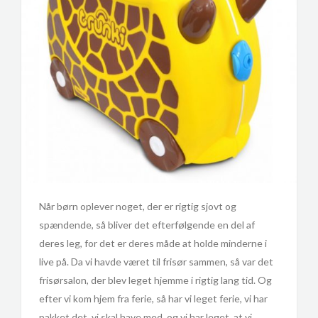
Når børn oplever noget, der er rigtig sjovt og
spændende, så bliver det efterfølgende en del af
deres leg, for det er deres måde at holde minderne i
live på. Da vi havde været til frisør sammen, så var det
frisørsalon, der blev leget hjemme i rigtig lang tid. Og
efter vi kom hjem fra ferie, så har vi leget ferie, vi har
pakket det, vi skal have med, og vi har leget, at vi