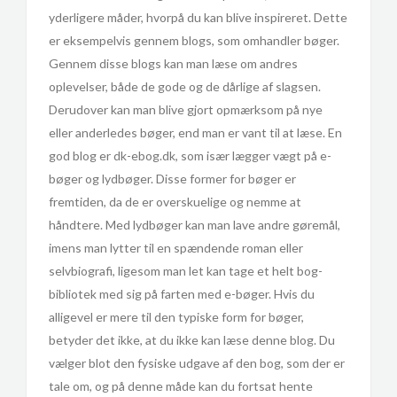
yderligere måder, hvorpå du kan blive inspireret. Dette
er eksempelvis gennem blogs, som omhandler bøger.
Gennem disse blogs kan man læse om andres
oplevelser, både de gode og de dårlige af slagsen.
Derudover kan man blive gjort opmærksom på nye
eller anderledes bøger, end man er vant til at læse. En
god blog er dk-ebog.dk, som især lægger vægt på e-
bøger og lydbøger. Disse former for bøger er
fremtiden, da de er overskuelige og nemme at
håndtere. Med lydbøger kan man lave andre gøremål,
imens man lytter til en spændende roman eller
selvbiografi, ligesom man let kan tage et helt bog-
bibliotek med sig på farten med e-bøger. Hvis du
alligevel er mere til den typiske form for bøger,
betyder det ikke, at du ikke kan læse denne blog. Du
vælger blot den fysiske udgave af den bog, som der er
tale om, og på denne måde kan du fortsat hente