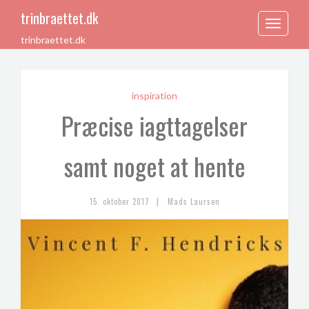
trinbraettet.dk
Toggle
trinbraettet.dk
navigation
inspiration
Præcise iagttagelser
samt noget at hente
|
15. oktober 2017
Mads Laursen