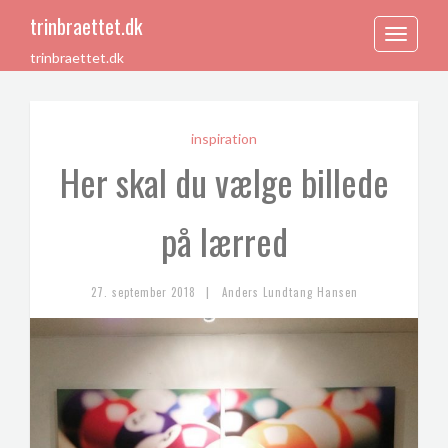
trinbraettet.dk
Toggle
trinbraettet.dk
navigation
inspiration
Her skal du vælge billede
på lærred
|
27. september 2018
Anders Lundtang Hansen