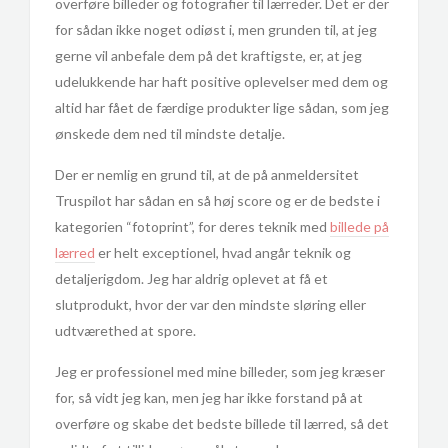
overføre billeder og fotografier til lærreder. Det er der
for sådan ikke noget odiøst i, men grunden til, at jeg
gerne vil anbefale dem på det kraftigste, er, at jeg
udelukkende har haft positive oplevelser med dem og
altid har fået de færdige produkter lige sådan, som jeg
ønskede dem ned til mindste detalje.
Der er nemlig en grund til, at de på anmeldersitet
Truspilot har sådan en så høj score og er de bedste i
kategorien “fotoprint”, for deres teknik med
billede på
lærred
er helt exceptionel, hvad angår teknik og
detaljerigdom. Jeg har aldrig oplevet at få et
slutprodukt, hvor der var den mindste sløring eller
udtværethed at spore.
Jeg er professionel med mine billeder, som jeg kræser
for, så vidt jeg kan, men jeg har ikke forstand på at
overføre og skabe det bedste billede til lærred, så det