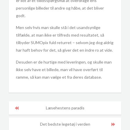
er lidt af et tillidsspørgsmål at overdrage ens
personlige billeder til andre og håbe, at det bliver
godt.
Men selv hvis man skulle stå i det usandsynlige
tilfælde, at man ikke er tilfreds med resultatet, så
tilbyder SUMOpix fuld returret – selvom jeg dog aldrig
har haft behov for det, så giver det en indre ro at vide.
Desuden er de hurtige med leveringen, og skulle man
ikke selv have et billede, man vil have overført til
ramme, så kan man vælge et fra deres database.
Læsehestens paradis
Det bedste legetøj i verden