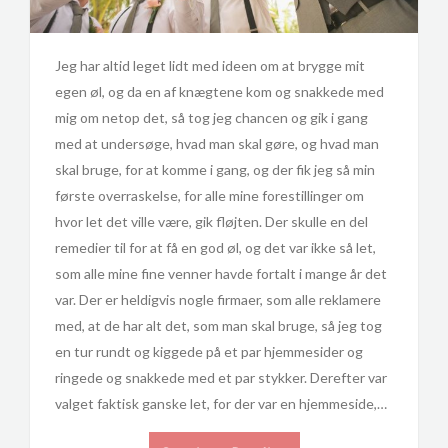
Jeg har altid leget lidt med ideen om at brygge mit
egen øl, og da en af knægtene kom og snakkede med
mig om netop det, så tog jeg chancen og gik i gang
med at undersøge, hvad man skal gøre, og hvad man
skal bruge, for at komme i gang, og der fik jeg så min
første overraskelse, for alle mine forestillinger om
hvor let det ville være, gik fløjten. Der skulle en del
remedier til for at få en god øl, og det var ikke så let,
som alle mine fine venner havde fortalt i mange år det
var. Der er heldigvis nogle firmaer, som alle reklamere
med, at de har alt det, som man skal bruge, så jeg tog
en tur rundt og kiggede på et par hjemmesider og
ringede og snakkede med et par stykker. Derefter var
valget faktisk ganske let, for der var en hjemmeside,…