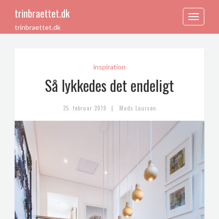
trinbraettet.dk
Toggle
trinbraettet.dk
navigation
inspiration
Så lykkedes det endeligt
|
25. februar 2019
Mads Laursen